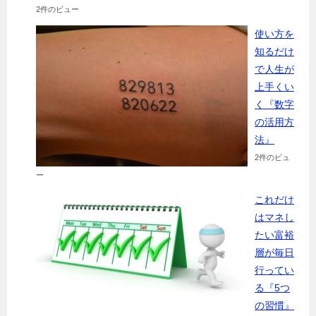
2件のビュー
使い方を
知るだけ
で人生が
上手くい
く『数字
の活用方
法』
2件のビュ
ー
これだけ
はマネし
たい富裕
層が毎日
行ってい
る『5つ
の習慣』