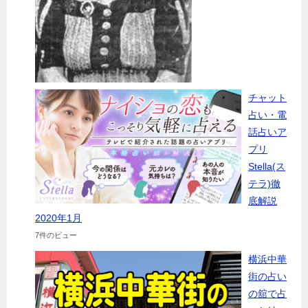
チャット
占い・電
話占いア
プリ
Stella(ス
テラ)徹
底解説
2020年1月
7件のビュー
横浜中華
街の占い
の舘で占