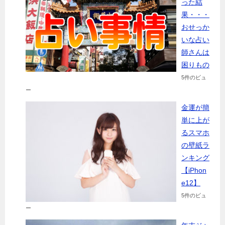
った結
果・・・
おせっか
いな占い
師さんは
困りもの
5件のビュ
ー
金運が簡
単に上が
るスマホ
の壁紙ラ
ンキング
【iPhon
e12】
5件のビュ
ー