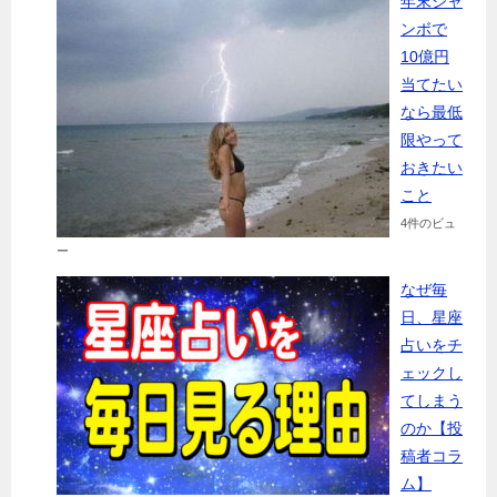
年末ジャ
ンボで
10億円
当てたい
なら最低
限やって
おきたい
こと
4件のビュ
ー
なぜ毎
日、星座
占いをチ
ェックし
てしまう
のか【投
稿者コラ
ム】