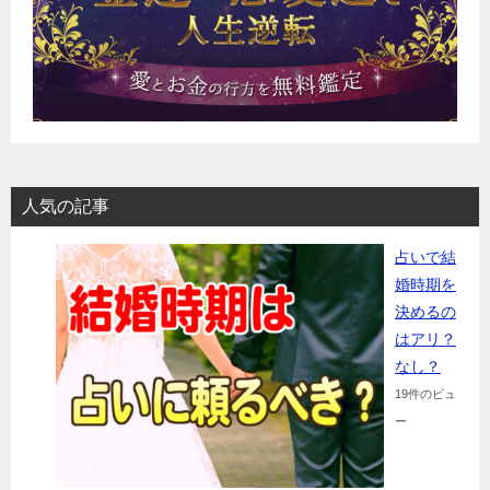
人気の記事
占いで結
婚時期を
決めるの
はアリ？
なし？
19件のビュ
ー