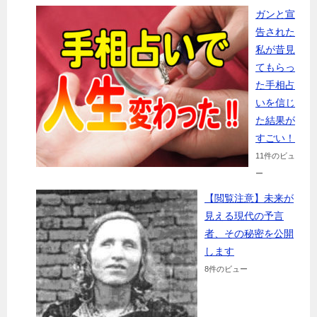
ガンと宣
告された
私が昔見
てもらっ
た手相占
いを信じ
た結果が
すごい！
11件のビュ
ー
【閲覧注意】未来が
見える現代の予言
者、その秘密を公開
します
8件のビュー