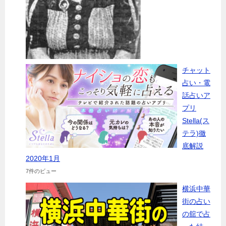
チャット
占い・電
話占いア
プリ
Stella(ス
テラ)徹
底解説
2020年1月
7件のビュー
横浜中華
街の占い
の舘で占