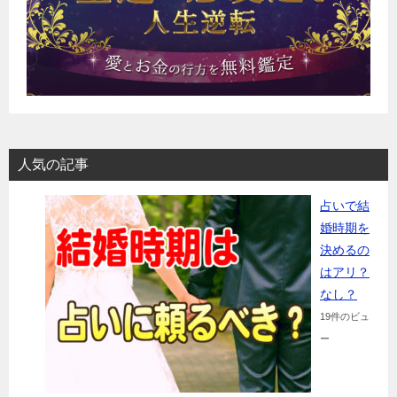
人気の記事
占いで結
婚時期を
決めるの
はアリ？
なし？
19件のビュ
ー