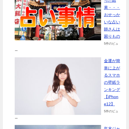
った結
果・・・
おせっか
いな占い
師さんは
困りもの
5件のビュ
ー
金運が簡
単に上が
るスマホ
の壁紙ラ
ンキング
【iPhon
e12】
5件のビュ
ー
年末ジャ