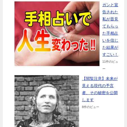
ガンと宣
告された
私が昔見
てもらっ
た手相占
いを信じ
た結果が
すごい！
11件のビュ
ー
【閲覧注意】未来が
見える現代の予言
者、その秘密を公開
します
8件のビュー