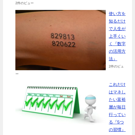
2件のビュー
使い方を
知るだけ
で人生が
上手くい
く『数字
の活用方
法』
2件のビュ
ー
これだけ
はマネし
たい富裕
層が毎日
行ってい
る『5つ
の習慣』