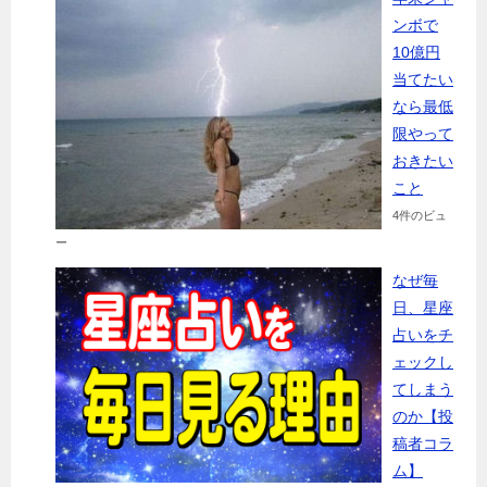
ンボで
10億円
当てたい
なら最低
限やって
おきたい
こと
4件のビュ
ー
なぜ毎
日、星座
占いをチ
ェックし
てしまう
のか【投
稿者コラ
ム】